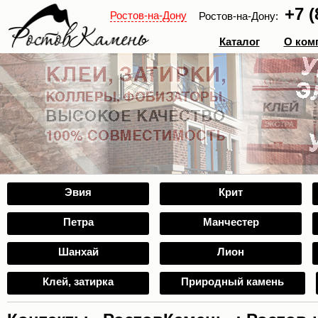
+7 (
Ростов-на-Дону
Ростов-на-Дону:
Каталог
О ком
Эвия
Крит
Петра
Манчестер
Шанхай
Лион
Клей, затирка
Природный камень