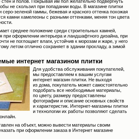
 стен и полов. Покрывая им пол желательно подвергнуть
тобы не скользил при попадании воды. В магазине плитки
 серо-зеленой гаммы, бежевая и красного оттенка похожая
тся камни хамелеоны с разными оттенками, меняя тон цвета
ности.
мает среднее положение среди строительных камней,
я при оформлении интерьера и ландшафтного дизайна, при
чти не поглощает влаги, устойчив к морозам и жаре, у него
тому летом отлично сохраняет в здании прохладу, а зимой
емые интернет магазином плитки
Для удобства обслуживания покупателей,
мы предоставляем к вашим услугам
интернет магазин плитки. Не выходя
из дома, покупатель может самостоятельно
подобрать все необходимые материалы,
по цвету, размеру предоставлены
фотографии и описание основных свойств
и характеристик. Интернет-магазины плитки
и технологии их работы позволяют сделать
 онлайн.
тавлен на объект, можно вывести материалы своим
указать при оформлении заказа в Интернет магазине