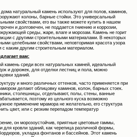
 дома натуральный камень используют для полов, каминов,
сооружают колоны, барные стойки. Это универсальный
ьными свойствами, его вы также можете купить в нашем
 прочен и долговечен, не поддается гниению и коррозии,
окружающей среды, жаре, влаге и морозам. Камень не горит
еакции с другими строительными материалами. В некоторых
ными целебными свойствами, неповторимая красота узора
и с каким другим строительным материалом.
едлагает вам:
ый камень среди всех натуральных камней, идеальный
к и дорожек, для отделки лестниц и пола, можно
цовки зданий.
уктуру и много различных оттенков, часто применяется при
амором делают облицовку каминов, колон, барных стоек.
нники, столешницы, отделывают, полы, стены, ванные
рабатывается, поэтому из цельного куска возможно
ужное применение мрамора не желательно, его структура
нить цвет, или с резким перепадом температур
оение, он морозоустойчив, приятные цветовые гаммы,
и для кровли зданий, как черепица различной формы,
бордюров, укладка фонтанов и бассейнов. Этот камень