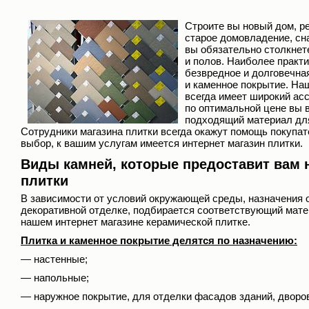
Строите вы новый дом, р
старое домовладение, сн
вы обязательно столкнет
и полов. Наиболее практи
безвредное и долговечная
и каменное покрытие. На
всегда имеет широкий асс
по оптимальной цене вы 
подходящий материал для
Сотрудники магазина плитки всегда окажут помощь покупа
выбор, к вашим услугам имеется интернет магазин плитки.
Виды камней, которые предоставит вам 
плитки
В зависимости от условий окружающей среды, назначения 
декоративной отделке, подбирается соответствующий мате
нашем интернет магазине керамической плитке.
Плитка и каменное покрытие делятся по назначению:
— настенные;
— напольные;
— наружное покрытие, для отделки фасадов зданий, дворо