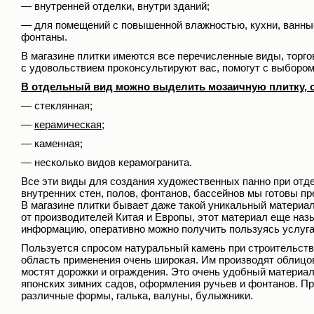
— внутренней отделки, внутри зданий;
— для помещений с повышенной влажностью, кухни, ванные
фонтаны.
В магазине плитки имеются все перечисленные виды, торг
с удовольствием проконсультируют вас, помогут с выбором
В отдельный вид можно выделить мозаичную плитку, о
— стеклянная;
—
керамическая
;
— каменная;
— несколько видов керамогранита.
Все эти виды для создания художественных панно при отд
внутренних стен, полов, фонтанов, бассейнов мы готовы пр
В магазине плитки бывает даже такой уникальный материа
от производителей Китая и Европы, этот материал еще наз
информацию, оперативно можно получить пользуясь услуга
Пользуется спросом натуральный камень при строительств
область применения очень широкая. Им производят облицо
мостят дорожки и ограждения. Это очень удобный материа
японских зимних садов, оформления ручьев и фонтанов. П
различные формы, галька, валуны, булыжники.