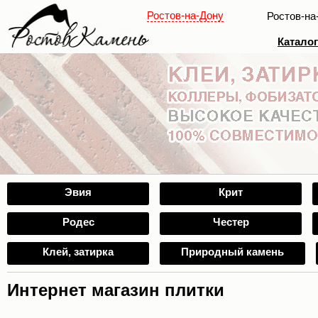
Ростов-на-Дону
Ростов-на
Катало
Эвия
Крит
Родес
Честер
Клей, затирка
Природный камень
Интернет магазин плитки