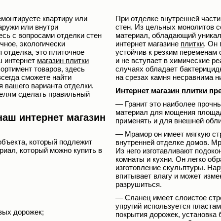
емонтируете квартиру или
При отделке внутренней части
аружи или внутри
стен. Из цельных монолитов 
есь с вопросами отделки стен
материал, обладающий уникал
чное, экологически
интернет магазине
плитки
. Он
 отделка, это плиточное
устойчив к резким переменам 
ш интернет
магазин плитки
и не вступает в химические р
ортимент товаров, здесь
случаях обладает бактерицид
всегда сможете найти
на срезах камня несравнима н
 вашего варианта отделки.
Интернет магазин плитки пр
телям сделать правильный
— Гранит это наиболее прочн
материал для мощения площадо
наш интернет магазин
применять и для внешней обли
— Мрамор он имеет мягкую стр
объекта, который подлежит
внутренней отделке домов. Мр
риал, который можно купить в
Из него изготавливают подоко
комнаты и кухни. Он легко об
изготовление скульптуры. Нар
впитывает влагу и может изме
разрушиться.
— Сланец имеет слоистое стр
упругий используется пластам
вых дорожек;
покрытия дорожек, установка 