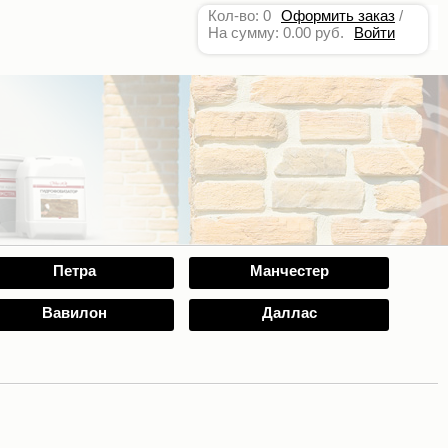
Кол-во: 0
Оформить заказ
/
На сумму: 0.00 руб.
Войти
Петра
Манчестер
Вавилон
Даллас