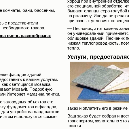
хорош при внутренней отделке
его специальной обработке, ч
 комнаты, бани, бассейны,
бывают сланцы серо-голубой и
на ржавчину. Иногда встречаю
при разных условиях освещен
овые представители
 необходимого товара.
— Песчаник, этот камень зани
он универсальный применяетс
на очень разнообразна:
облицовке зданий. Песчаник по
низкая теплопроводность, поэ
тепло.
Услуги, предоставля
елке фасадов зданий
едоставить к вашим услугам.
л как светящаяся мозаика
ывают Mosavit. Подробную
ми Интернет магазина плитки.
е загородных объектов его
вку фундаментов и фасадов,
заказ и оплатить его в режиме
л для устройства ландшафтов
Ваш заказ будет собран и дос
ри этом используются самые
транспортом, желательно это 
плитки.