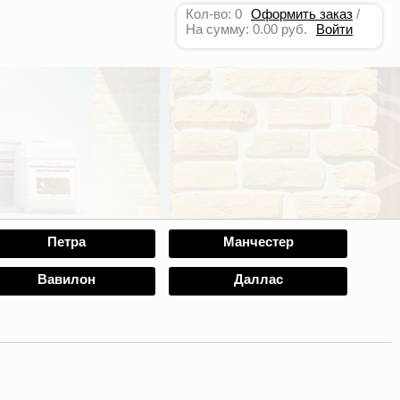
Кол-во: 0
Оформить заказ
/
На сумму: 0.00 руб.
Войти
Петра
Манчестер
Вавилон
Даллас