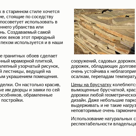
 в старинном стиле хочется
ие, стоящие по соседству
посоветует использовать в
ннего убранства или
нь. Создаваемый самой
гих веков этот природный
спехом используется и в наши
е гранитных обоев сделает
нный мраморной плиткой,
сооружений, садовых дорожек
колепный узорчатый рисунок,
дорожек, обладающих долгов
й лестницы, ведущей на
очень устойчива к неблагопр
вным украшением помещения.
осалкам, перепадам температ
делки. Он настолько красив,
Цены на брусчатку
колеблются
ые им дворцы и замки по сей
вымощенные брусчаткой, крас
особняков, обрамленные
дорожки любой геометрическо
 постройки.
дизайн. Даже небольшие парк
выдерживать и не такие нагру
неповторимые очень гармонич
Использование натуральных с
респектабельности владельца