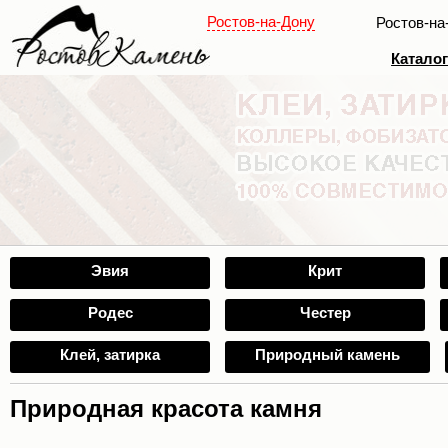
Ростов-на-Дону
Ростов-на
Катало
Эвия
Крит
Родес
Честер
Клей, затирка
Природный камень
Природная красота камня