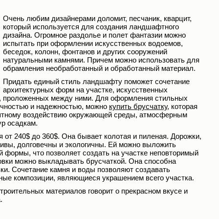
Очень любим дизайнерами доломит, песчаник, кварцит,
который используется для создания ландшафтного
дизайна. Огромное раздолье и полет фантазии можно
испытать при оформлении искусственных водоемов,
беседок, колонн, фонтанов и других сооружений
натуральными камнями. Причем можно использовать для
обрамления необработанный и обработанный материал.
Придать единый стиль ландшафту поможет сочетание
архитектурных форм на участке, искусственных
, проложенных между ними. Для оформления стильных
ечностью и надежностью, можно
купить брусчатку
, которая
иятному воздействию окружающей среды, атмосферным
ур осадкам.
 от 240$ до 360$. Она бывает колотая и пиленая. Дорожки,
ивы, долговечны и экологичны. Ей можно выложить
й формы, что позволяет создать на участке неповторимый
овки можно выкладывать брусчаткой. Она способна
зки. Сочетание камня и воды позволяют создавать
ные композиции, являющиеся украшением всего участка.
троительных материалов говорит о прекрасном вкусе и
.