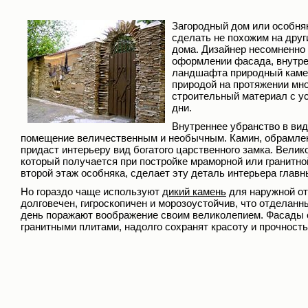
Загородный дом или особняк
сделать не похожим на друг
дома. Дизайнер несомненно 
оформлении фасада, внутре
ландшафта природный каме
природой на протяжении мно
строительный материал с у
дни.
Внутреннее убранство в вид
помещение величественным и необычным. Камин, обрамле
придаст интерьеру вид богатого царственного замка. Вели
который получается при постройке мраморной или гранитно
второй этаж особняка, сделает эту деталь интерьера гла
Но гораздо чаще используют
дикий камень
для наружной от
долговечен, гигроскопичен и морозоустойчив, что отделанн
день поражают воображение своим великолепием. Фасады 
гранитными плитами, надолго сохранят красоту и прочность