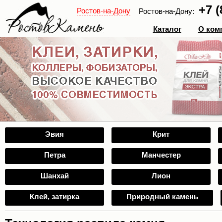
+7 (
Ростов-на-Дону
Ростов-на-Дону:
Каталог
О ком
Эвия
Крит
Петра
Манчестер
Шанхай
Лион
Клей, затирка
Природный камень