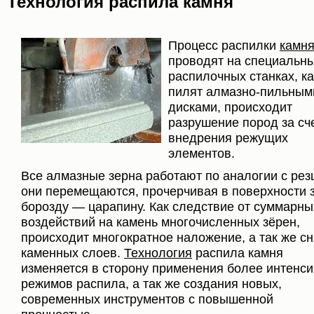
Технология распила камня
Процесс распилки
камн
проводят на специальн
распилочных станках, к
пилят алмазно-пильным
дисками, происходит
разрушение пород за сч
внедрения режущих
элементов.
Все алмазные зерна работают по аналогии с рез
они перемещаются, прочерчивая в поверхности 
борозду — царапину. Как следствие от суммарны
воздействий на камень многочисленных зёрен,
происходит многократное наложение, а так же с
каменных слоев.
Технология
распила камня
изменяется в сторону применения более интенс
режимов распила, а так же создания новых,
современных инструментов с повышенной