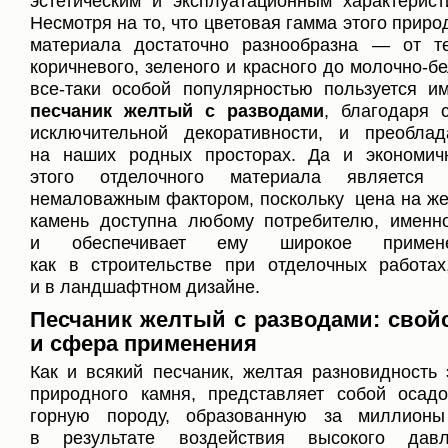
эстетическим и эксплуатационным характерист
Несмотря на то, что цветовая гамма этого приро
материала достаточно разнообразна — от т
коричневого, зеленого и красного до молочно-бе
все-таки особой популярностью пользуется и
песчаник желтый с разводами
, благодаря 
исключительной декоративности, и преобла
на наших родных просторах. Да и экономич
этого отделочного материала является 
немаловажным фактором, поскольку цена на ж
камень доступна любому потребителю, именн
и обеспечивает ему широкое примене
как в строительстве при отделочных работах
и в ландшафтном дизайне.
Песчаник желтый с разводами: свой
и сфера применения
Как и всякий песчаник, желтая разновидность 
природного камня, представляет собой осад
горную породу, образованную за миллионы
в результате воздействия высокого давл