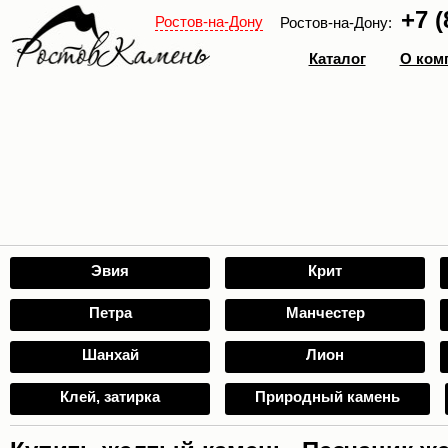
+7 (
Ростов-на-Дону
Ростов-на-Дону:
Каталог
О ком
Эвия
Крит
Петра
Манчестер
Шанхай
Лион
Клей, затирка
Природный камень